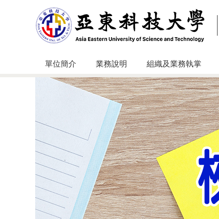
跳
到
主
要
內
容
單位簡介
業務說明
組織及業務執掌
區